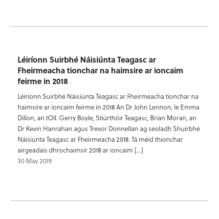
Léiríonn Suirbhé Náisiúnta Teagasc ar
Fheirmeacha tionchar na haimsire ar ioncaim
feirme in 2018
Léiríonn Suirbhé Náisiúnta Teagasc ar Fheirmeacha tionchar na
haimsire ar ioncaim feirme in 2018 An Dr John Lennon, le Emma
Dillon, an tOll. Gerry Boyle, Stiúrthóir Teagasc, Brian Moran, an
Dr Kevin Hanrahan agus Trevor Donnellan ag seoladh Shuirbhé
Náisiúnta Teagasc ar Fheirmeacha 2018. Tá méid thionchar
airgeadais dhrochaimsir 2018 ar ioncaim […]
30 May 2019