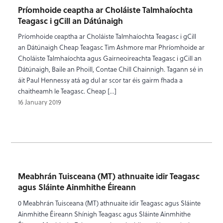
Príomhoide ceaptha ar Choláiste Talmhaíochta
Teagasc i gCill an Dátúnaigh
Príomhoide ceaptha ar Choláiste Talmhaíochta Teagasc i gCill
an Dátúnaigh Cheap Teagasc Tim Ashmore mar Phríomhoide ar
Choláiste Talmhaíochta agus Gairneoireachta Teagasc i gCill an
Dátúnaigh, Baile an Phoill, Contae Chill Chainnigh. Tagann sé in
áit Paul Hennessy atá ag dul ar scor tar éis gairm fhada a
chaitheamh le Teagasc. Cheap […]
16 January 2019
Meabhrán Tuisceana (MT) athnuaite idir Teagasc
agus Sláinte Ainmhithe Éireann
0 Meabhrán Tuisceana (MT) athnuaite idir Teagasc agus Sláinte
Ainmhithe Éireann Shínigh Teagasc agus Sláinte Ainmhithe