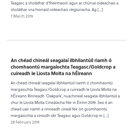
Teagasc a sholáthar d’fheirmeoirí agus ar chúrsaí oideachais a
sholáthar sna hionaid oideachais réigiúnacha. Ag […]
7 March 2019
An chéad chineál seagalaí ilbhliantúil riamh ó
chomhaontú margaíochta Teagasc/Goldcrop a
cuireadh le Liosta Molta na hÉireann
An chéad chineál seagalaí ilbhliantúil riamh ó chomhaontú
margaíochta Teagasc/Goldcrop a cuireadh le Liosta Molta na
hÉireann Rinneadh ‘Oakpark’, nuachineál seagalaí ilbhliantúil a
chur le Liosta Molta Cineálacha Féir in Éirinn 2019. Seo é an
chéad uair riamh a rinneadh cineál féir ón gcomhaontú
margaíochta a síníodh idir Teagasc agus Goldcrop in […]
28 February 2019