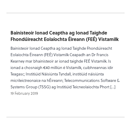
Bainisteoir Ionad Ceaptha ag Ionad Taighde
Fhondúireacht Eolaíochta Éireann (FEÉ) Vistamilk
Bainisteoir Ionad Ceaptha ag Ionad Taighde Fhondúireacht
Eolaíochta Éireann (FEÉ) Vistamilk Ceapadh an Dr Francis
Kearney mar bhainisteoir ar ionad taighde FEÉ Vistamilk. Is
ionad a chosnaigh €40 milliún é Vistamilk, cuibhreannas idir
Teagasc; Institiúid Náisiúnta Tyndall, institiúid náisiúnta
micrileictreonaice na hÉireann; Telecommunications Software &
Systems Group (TSSG) ag Institiúid Teicneolaíochta Phort […]
19 February 2019