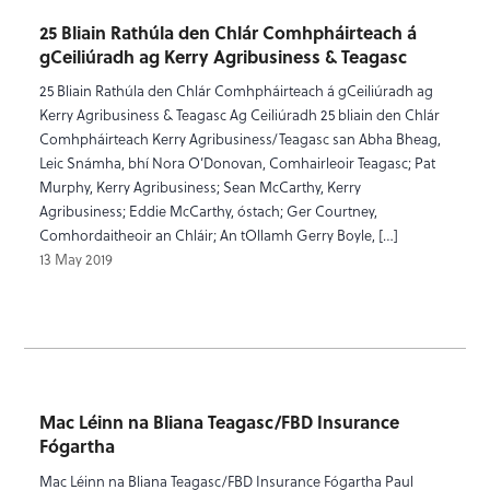
25 Bliain Rathúla den Chlár Comhpháirteach á
gCeiliúradh ag Kerry Agribusiness & Teagasc
25 Bliain Rathúla den Chlár Comhpháirteach á gCeiliúradh ag
Kerry Agribusiness & Teagasc Ag Ceiliúradh 25 bliain den Chlár
Comhpháirteach Kerry Agribusiness/Teagasc san Abha Bheag,
Leic Snámha, bhí Nora O’Donovan, Comhairleoir Teagasc; Pat
Murphy, Kerry Agribusiness; Sean McCarthy, Kerry
Agribusiness; Eddie McCarthy, óstach; Ger Courtney,
Comhordaitheoir an Chláir; An tOllamh Gerry Boyle, […]
13 May 2019
Mac Léinn na Bliana Teagasc/FBD Insurance
Fógartha
Mac Léinn na Bliana Teagasc/FBD Insurance Fógartha Paul