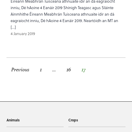
Éireann Meabhrán Tuisceana athnuaite idir an dá eagraíocht
inniu, Dé hAoine 4 Eanáir 2019 Shínigh Teagasc agus Sláinte
Ainmhithe Éireann Meabhrán Tuisceana athnuaite idir an dá
eagraíocht inniu, Dé hAoine 4 Eanáir 2019. Neartóidh an MT an
[…]
4 January 2019
Posts pagination
Previous
1
…
16
17
Animals
Crops