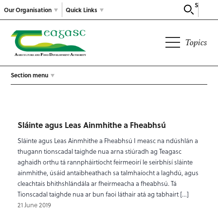
Search
Our Organisation
Quick Links
Topics
Section menu
Sláinte agus Leas Ainmhithe a Fheabhsú
Sláinte agus Leas Ainmhithe a Fheabhsú I measc na ndúshlán a
thugann tionscadal taighde nua arna stiúradh ag Teagasc
aghaidh orthu tá rannpháirtíocht feirmeoirí le seirbhísí sláinte
ainmhithe, úsáid antaibheathach sa talmhaíocht a laghdú, agus
cleachtais bhithshlándála ar fheirmeacha a fheabhsú. Tá
Tionscadal taighde nua ar bun faoi láthair atá ag tabhairt […]
21 June 2019