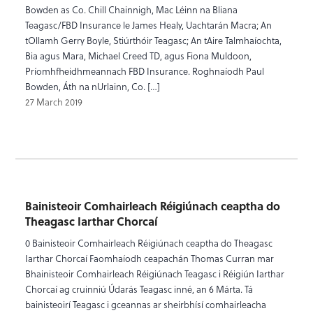
Bowden as Co. Chill Chainnigh, Mac Léinn na Bliana
Teagasc/FBD Insurance le James Healy, Uachtarán Macra; An
tOllamh Gerry Boyle, Stiúrthóir Teagasc; An tAire Talmhaíochta,
Bia agus Mara, Michael Creed TD, agus Fiona Muldoon,
Príomhfheidhmeannach FBD Insurance. Roghnaíodh Paul
Bowden, Áth na nUrlainn, Co. […]
27 March 2019
Bainisteoir Comhairleach Réigiúnach ceaptha do
Theagasc Iarthar Chorcaí
0 Bainisteoir Comhairleach Réigiúnach ceaptha do Theagasc
Iarthar Chorcaí Faomhaíodh ceapachán Thomas Curran mar
Bhainisteoir Comhairleach Réigiúnach Teagasc i Réigiún Iarthar
Chorcaí ag cruinniú Údarás Teagasc inné, an 6 Márta. Tá
bainisteoirí Teagasc i gceannas ar sheirbhísí comhairleacha