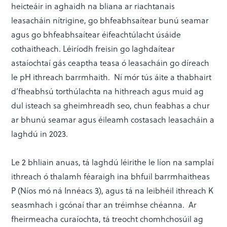
heicteáir in aghaidh na bliana ar riachtanais
leasacháin nítrigine, go bhfeabhsaítear bunú seamar
agus go bhfeabhsaítear éifeachtúlacht úsáide
cothaitheach. Léiríodh freisin go laghdaítear
astaíochtaí gás ceaptha teasa ó leasacháin go díreach
le pH ithreach barrmhaith. Ní mór tús áite a thabhairt
d’fheabhsú torthúlachta na hithreach agus muid ag
dul isteach sa gheimhreadh seo, chun feabhas a chur
ar bhunú seamar agus éileamh costasach leasacháin a
laghdú in 2023.
Le 2 bhliain anuas, tá laghdú léirithe le líon na samplaí
ithreach ó thalamh féaraigh ina bhfuil barrmhaitheas
P (Níos mó ná Innéacs 3), agus tá na leibhéil ithreach K
seasmhach i gcónaí thar an tréimhse chéanna. Ar
fheirmeacha curaíochta, tá treocht chomhchosúil ag