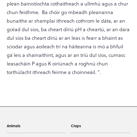
plean bainistíochta cothaitheach a ullmhú agus a chur
chun feidhme. Ba chóir go mbeadh pleananna
bunaithe ar shamplaí ithreach cothrom le dáta, ar an
gcéad dul síos, ba cheart díriú pH a cheartú, ar an dara
dul síos ba cheart díriú ar an leas is fearr a bhaint as
sciodar agus aoileach trí na háiteanna is mó a bhfuil
gá leis a shainaithint, agus ar an tríú dul síos, cumasc
leasacháin P agus K oiriúnach a roghnú chun
torthúlacht ithreach feirme a choinneáil. ”.
Animals
Crops