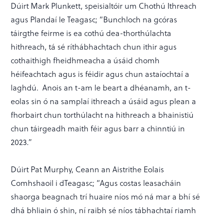
Dúirt Mark Plunkett, speisialtóir um Chothú Ithreach
agus Plandaí le Teagasc; “Bunchloch na gcóras
táirgthe feirme is ea cothú dea-thorthúlachta
hithreach, tá sé ríthábhachtach chun ithir agus
cothaithigh fheidhmeacha a úsáid chomh
héifeachtach agus is féidir agus chun astaíochtaí a
laghdú. Anois an t-am le beart a dhéanamh, an t-
eolas sin ó na samplaí ithreach a úsáid agus plean a
fhorbairt chun torthúlacht na hithreach a bhainistiú
chun táirgeadh maith féir agus barr a chinntiú in
2023.”
Dúirt Pat Murphy, Ceann an Aistrithe Eolais
Comhshaoil i dTeagasc; “Agus costas leasacháin
shaorga beagnach trí huaire níos mó ná mar a bhí sé
dhá bhliain ó shin, ní raibh sé níos tábhachtaí riamh