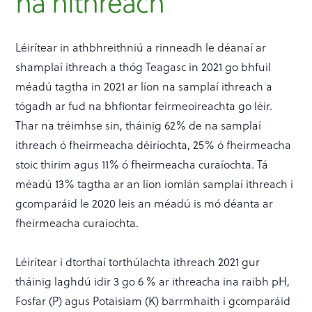
na hithreach
Léirítear in athbhreithniú a rinneadh le déanaí ar
shamplaí ithreach a thóg Teagasc in 2021 go bhfuil
méadú tagtha in 2021 ar líon na samplaí ithreach a
tógadh ar fud na bhfiontar feirmeoireachta go léir.
Thar na tréimhse sin, tháinig 62% de na samplaí
ithreach ó fheirmeacha déiríochta, 25% ó fheirmeacha
stoic thirim agus 11% ó fheirmeacha curaíochta. Tá
méadú 13% tagtha ar an líon iomlán samplaí ithreach i
gcomparáid le 2020 leis an méadú is mó déanta ar
fheirmeacha curaíochta.
Léirítear i dtorthaí torthúlachta ithreach 2021 gur
tháinig laghdú idir 3 go 6 % ar ithreacha ina raibh pH,
Fosfar (P) agus Potaisiam (K) barrmhaith i gcomparáid