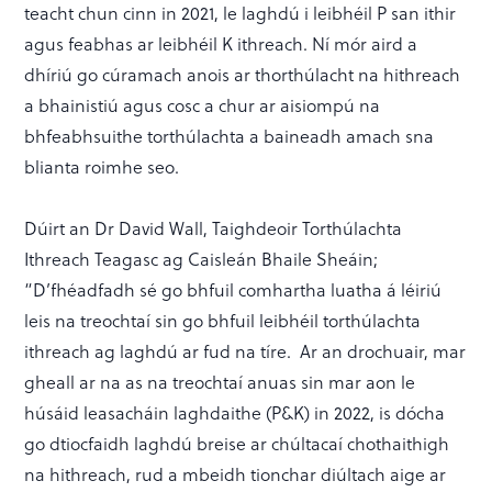
teacht chun cinn in 2021, le laghdú i leibhéil P san ithir
agus feabhas ar leibhéil K ithreach. Ní mór aird a
dhíriú go cúramach anois ar thorthúlacht na hithreach
a bhainistiú agus cosc a chur ar aisiompú na
bhfeabhsuithe torthúlachta a baineadh amach sna
blianta roimhe seo.
Dúirt an Dr David Wall, Taighdeoir Torthúlachta
Ithreach Teagasc ag Caisleán Bhaile Sheáin;
“D’fhéadfadh sé go bhfuil comhartha luatha á léiriú
leis na treochtaí sin go bhfuil leibhéil torthúlachta
ithreach ag laghdú ar fud na tíre. Ar an drochuair, mar
gheall ar na as na treochtaí anuas sin mar aon le
húsáid leasacháin laghdaithe (P&K) in 2022, is dócha
go dtiocfaidh laghdú breise ar chúltacaí chothaithigh
na hithreach, rud a mbeidh tionchar diúltach aige ar