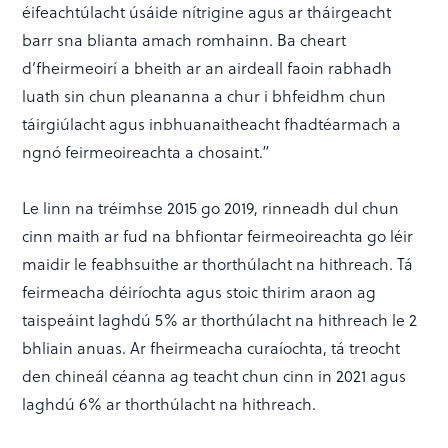
éifeachtúlacht úsáide nítrigine agus ar tháirgeacht
barr sna blianta amach romhainn. Ba cheart
d’fheirmeoirí a bheith ar an airdeall faoin rabhadh
luath sin chun pleananna a chur i bhfeidhm chun
táirgiúlacht agus inbhuanaitheacht fhadtéarmach a
ngnó feirmeoireachta a chosaint.”
Le linn na tréimhse 2015 go 2019, rinneadh dul chun
cinn maith ar fud na bhfiontar feirmeoireachta go léir
maidir le feabhsuithe ar thorthúlacht na hithreach. Tá
feirmeacha déiríochta agus stoic thirim araon ag
taispeáint laghdú 5% ar thorthúlacht na hithreach le 2
bhliain anuas. Ar fheirmeacha curaíochta, tá treocht
den chineál céanna ag teacht chun cinn in 2021 agus
laghdú 6% ar thorthúlacht na hithreach.