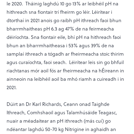
le 2020. Tháinig laghdú 10 go 13% ar leibhéil pH na
hithreach sna fiontair trí fheirm go léir. Léirítear i
dtorthaí in 2021 anois go raibh pH ithreach faoi bhun
bharrmhaitheas pH 6.3 ag 47% de na feirmeacha
déiríochta. Sna fiontair eile, bhí pH na hithreach faoi
bhun an bharrmhaitheasa i 53% agus 39% de na
samplaí ithreach a tógadh ar fheirmeacha stoic thirim
agus curaíochta, faoi seach. Léirítear leis sin go bhfuil
riachtanas mór aoil fós ar fheirmeacha na hÉireann in
ainneoin na leibhéil aoil ba mhó riamh a cuireadh i in
2021.
Dúirt an Dr Karl Richards, Ceann onad Taighde
Ithreach, Comhshaoil agus Talamhúsáide Teagasc,
nuair a méadaítear an pH ithreach (más cuí) go
ndéantar laghdú 50-70 kg Nítrigine in aghaidh an