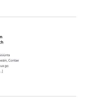
um
ch
áisiúnta
heáin, Contae
nua go
[…]