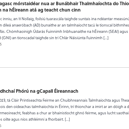
agasc mórstaidéar nua ar Bunábhair Thalmhaíochta do Thio
 na hÉireann atá ag teacht chun cinn
c inniu, an 11 Nollaig, foilsiú tuarascála taighde suntais ina ndéantar measún
 díleá anaeróbach (AD) bunaithe ar an talmhaíocht tacú le tionscal bithmhe
 fás. Chómhaoinigh Údarás Fuinnimh Inbhuanaithe na hÉireann (SEAI) agus
 (GNI) an tionscadal taighde sin trí Chlár Náisiúnta Fuinnimh […]
5
odhchaí Phórú na gCapall Éireannach
023, tá Cláir Printíseachta Feirme an Chuibhreannais Talmhaíochta agus Thea
ois den oideachas talmhaíochta in Éirinn, trí thionchar a imirt ar an dóigh a
irmeoireacht, feabhas a chur ar bhainistíocht ghnó feirme, agus lucht saothai
 oilte agus níos athléimní a fhorbairt. […]
5