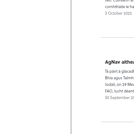
comhtháite le ha
3 October 2025
AgNav aithe
Tá páirt á glac
Bhia agus Talmh
Iodáil, ón 29 Me
FAO, lucht déant
30 September 2