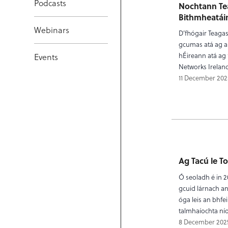
Podcasts
Nochtann Te
Bithmheatáin
Webinars
D’fhógair Teagas
gcumas atá ag an
hÉireann atá ag
Events
Networks Ireland
11 December 202
Ag Tacú le T
Ó seoladh é in 2
gcuid lárnach an
óga leis an bhfe
talmhaíochta níos
8 December 202