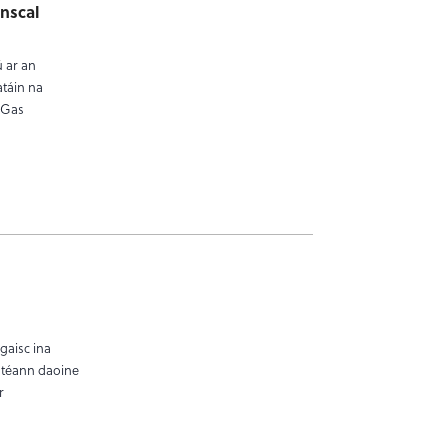
nscal
ú ar an
atáin na
 Gas
gaisc ina
 dtéann daoine
r