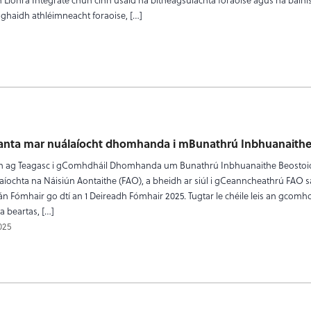
ghaidh athléimneacht foraoise, […]
anta mar nuálaíocht dhomhanda i mBunathrú Inbhuanaithe
adh ag Teagasc i gComhdháil Dhomhanda um Bunathrú Inbhuanaithe Beostoi
aíochta na Náisiún Aontaithe (FAO), a bheidh ar siúl i gCeanncheathrú FAO 
án Fómhair go dtí an 1 Deireadh Fómhair 2025. Tugtar le chéile leis an gcomhd
a beartas, […]
025