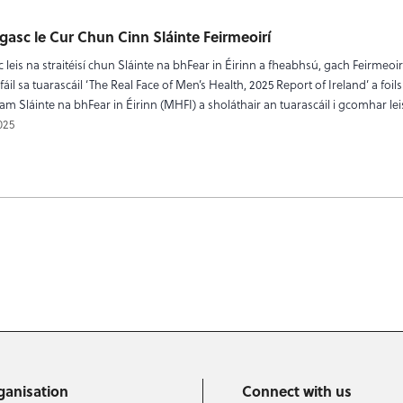
gasc le Cur Chun Cinn Sláinte Feirmeoirí
 leis na straitéisí chun Sláinte na bhFear in Éirinn a fheabhsú, gach Feirmeoi
e fáil sa tuarascáil ‘The Real Face of Men’s Health, 2025 Report of Ireland’ a foil
am Sláinte na bhFear in Éirinn (MHFI) a sholáthair an tuarascáil i gcomhar lei
025
agination
ganisation
Connect with us