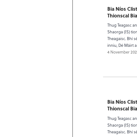
Bia Níos Clis
Thionscal Bi
Thug Teagasc an 
Shaorga (IS) tio
Theagaisc. Bhí sé
inniu, Dé Máirt 
4 November 202
Bia Níos Clis
Thionscal Bi
Thug Teagasc an 
Shaorga (IS) tio
Theagaisc. Bhí sé