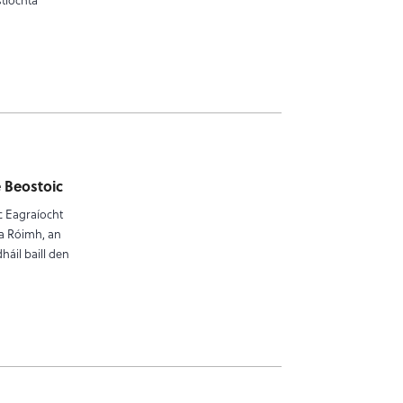
 Beostoic
c Eagraíocht
sa Róimh, an
háil baill den