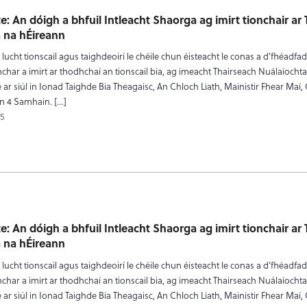
te: An dóigh a bhfuil Intleacht Shaorga ag imirt tionchair ar
a na hÉireann
lucht tionscail agus taighdeoirí le chéile chun éisteacht le conas a d’fhéadfad
nchar a imirt ar thodhchaí an tionscail bia, ag imeacht Thairseach Nuálaíochta
 ar siúl in Ionad Taighde Bia Theagaisc, An Chloch Liath, Mainistir Fhear Maí,
an 4 Samhain. […]
5
te: An dóigh a bhfuil Intleacht Shaorga ag imirt tionchair ar
a na hÉireann
lucht tionscail agus taighdeoirí le chéile chun éisteacht le conas a d’fhéadfad
nchar a imirt ar thodhchaí an tionscail bia, ag imeacht Thairseach Nuálaíochta
 ar siúl in Ionad Taighde Bia Theagaisc, An Chloch Liath, Mainistir Fhear Maí,