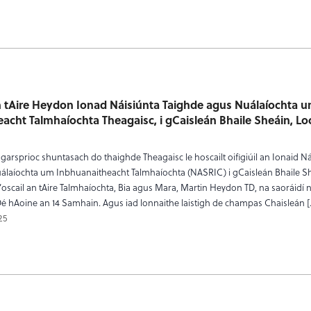
 tAire Heydon Ionad Náisiúnta Taighde agus Nuálaíochta 
acht Talmhaíochta Theagaisc, i gCaisleán Bhaile Sheáin, Lo
h garsprioc shuntasach do thaighde Theagaisc le hoscailt oifigiúil an Ionaid N
álaíochta um Inbhuanaitheacht Talmhaíochta (NASRIC) i gCaisleán Bhaile S
scail an tAire Talmhaíochta, Bia agus Mara, Martin Heydon TD, na saoráidí 
, Dé hAoine an 14 Samhain. Agus iad lonnaithe laistigh de champas Chaisleán 
25