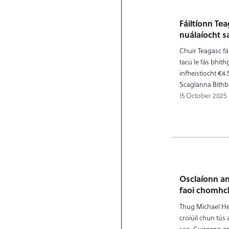
Fáiltíonn Te
nuálaíocht s
Chuir Teagasc f
tacú le fás bhit
infheistíocht €4
Scaglanna Bithb
15 October 2025
Osclaíonn an
faoi chomhch
Thug Michael Hea
croíúil chun tús 
seo. Cuireann an