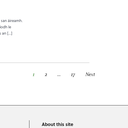
r san áireamh.
síodh le
s an […]
1
2
…
17
Next
About this site