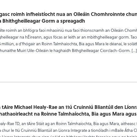
agasc roimh infheistíocht nua an Oileáin Chomhroinnte chu
a Bhithgheilleagar Gorm a spreagadh
áilte roimh an bhfógra faoi mhaoiniú nua faoi thionscnamh an Oileáin Chom
hgheilleagar na hÉireann, agus fócas ar leith ar an mbithgheilleagar gorm. Ta
.5 milliún, a d’fhógair an Roinn Talmhaíochta, Bia agus Mara le déanaí, le sol
hunaithe Muirí Uile-Oileáin le haghaidh Bithgheilleagar Ciorclach-Gorm. […
 tAire Michael Healy-Rae an 11ú Cruinniú Bliantúil den Líonr
athaoirleacht na Roinne Talmhaíochta, Bia agus Mara agus
ly-Rae TD, an tAire Stáit ag an Roinn Talmhaíochta, Bia agus Mara, aitheasc 
a chur le 11ú Cruinniú Bliantúil an Líonra Integrate a tionóladh i mBaile Átha C
 Líonra Integrate chun cinn úsáid na bithéagsúlachta foraoise agus na baini