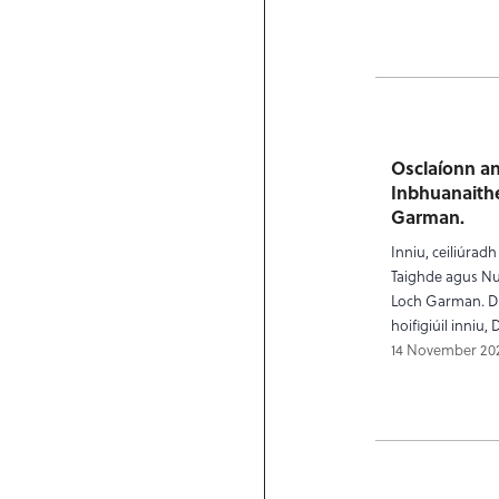
Osclaíonn an
Inbhuanaithe
Garman.
Inniu, ceiliúrad
Taighde agus Nu
Loch Garman. D’o
hoifigiúil inniu
14 November 20