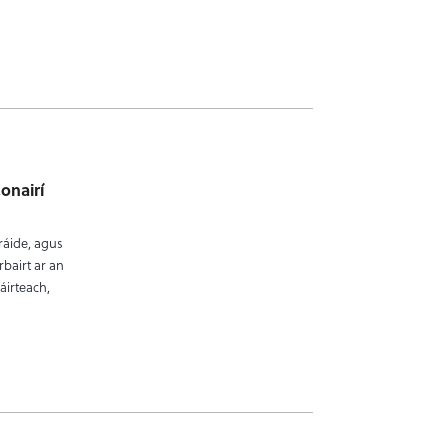
onairí
eráide, agus
bairt ar an
áirteach,