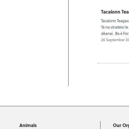
Tacaíonn Tea
Tacaíonn Teagasc
Tá na straitéisí l
déanaí. Ba é Fór
26 September 2
Posts p
Animals
Our Or