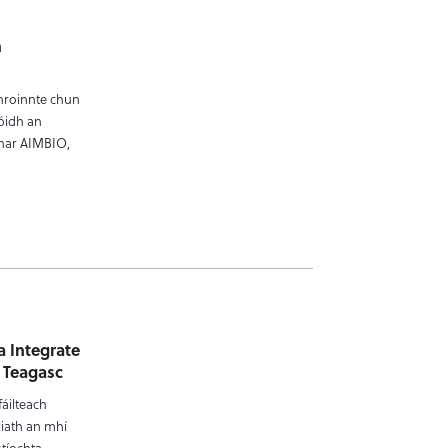
n
hroinnte chun
cóidh an
áthar AIMBIO,
]
a Integrate
 Teagasc
fáilteach
liath an mhí
stíochta