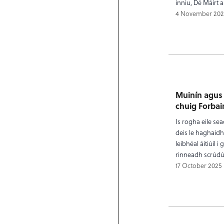
inniu, Dé Máirt 
4 November 202
Muinín agus 
chuig Forbair
Is rogha eile se
deis le haghaidh
leibhéal áitiúil
rinneadh scrúdú
17 October 2025