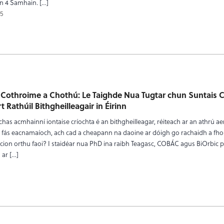
an 4 Samhain. […]
5
Cothroime a Chothú: Le Taighde Nua Tugtar chun Suntais C
t Rathúil Bithgheilleagair in Éirinn
achas acmhainní iontaise críochta é an bithgheilleagar, réiteach ar an athrú a
 fás eacnamaíoch, ach cad a cheapann na daoine ar dóigh go rachaidh a fhor
 i gcion orthu faoi? I staidéar nua PhD ina raibh Teagasc, COBÁC agus BiOrbic p
 ar […]