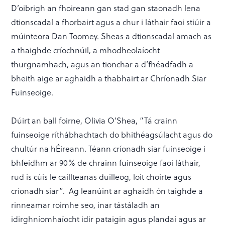
D’oibrigh an fhoireann gan stad gan staonadh lena
dtionscadal a fhorbairt agus a chur i láthair faoi stiúir a
múinteora Dan Toomey. Sheas a dtionscadal amach as
a thaighde críochnúil, a mhodheolaíocht
thurgnamhach, agus an tionchar a d’fhéadfadh a
bheith aige ar aghaidh a thabhairt ar Chríonadh Siar
Fuinseoige.
Dúirt an ball foirne, Olivia O’Shea, “Tá crainn
fuinseoige ríthábhachtach do bhithéagsúlacht agus do
chultúr na hÉireann. Téann críonadh siar fuinseoige i
bhfeidhm ar 90% de chrainn fuinseoige faoi láthair,
rud is cúis le caillteanas duilleog, loit choirte agus
críonadh siar”. Ag leanúint ar aghaidh ón taighde a
rinneamar roimhe seo, inar tástáladh an
idirghníomhaíocht idir pataigin agus plandaí agus ar