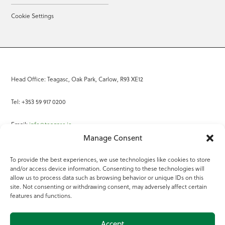
Cookie Settings
Head Office: Teagasc, Oak Park, Carlow, R93 XE12
Tel: +353 59 917 0200
Email:
info@teagasc.ie
Manage Consent
Fax: +353 59 918 2097
To provide the best experiences, we use technologies like cookies to store
and/or access device information. Consenting to these technologies will
Online Services
allow us to process data such as browsing behavior or unique IDs on this
site. Not consenting or withdrawing consent, may adversely affect certain
Teagasc Registered Charity Number: 20022754
features and functions.
Terms of Use
Accept