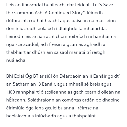
Leis an tionscadal buaiteach, dar teideal “Let’s Save
the Common Ash: A Continued Story”, léiríodh
dúthracht, cruthaitheacht agus paisean na mac léinn
don iniúchadh eolaíoch i dtaighde talmhaíochta.
Léiríodh leis an iarracht chomhoibríoch ní hamháin a
ngaisce acadúil, ach freisin a gcumas aghaidh a
thabhairt ar dhúshláin sa saol mar atá trí réitigh
nuálacha.
Bhí Eolaí Óg BT ar siúl ón Déardaoin an 11 Eanáir go dtí
an Satharn an 13 Eanáir, agus mheall sé breis agus
1,100 rannpháirtí ó scoileanna as gach cearn d’oileán na
hÉireann. Soláthraíonn an comórtas ardán do dhaoine
éirimiúla óga lena gcuid buanna i réimse na
heolaíochta a iniúchadh agus a thaispeáint.