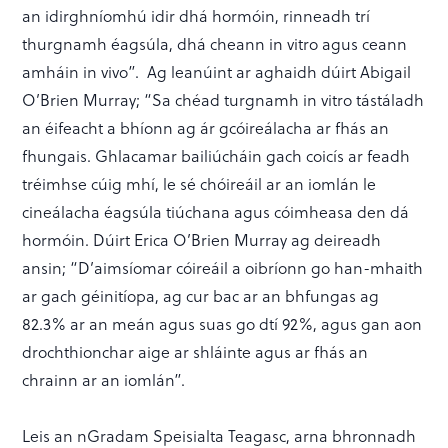
an idirghníomhú idir dhá hormóin, rinneadh trí
thurgnamh éagsúla, dhá cheann in vitro agus ceann
amháin in vivo”. Ag leanúint ar aghaidh dúirt Abigail
O’Brien Murray; “Sa chéad turgnamh in vitro tástáladh
an éifeacht a bhíonn ag ár gcóireálacha ar fhás an
fhungais. Ghlacamar bailiúcháin gach coicís ar feadh
tréimhse cúig mhí, le sé chóireáil ar an iomlán le
cineálacha éagsúla tiúchana agus cóimheasa den dá
hormóin. Dúirt Erica O’Brien Murray ag deireadh
ansin; “D’aimsíomar cóireáil a oibríonn go han-mhaith
ar gach géinitíopa, ag cur bac ar an bhfungas ag
82.3% ar an meán agus suas go dtí 92%, agus gan aon
drochthionchar aige ar shláinte agus ar fhás an
chrainn ar an iomlán”.
Leis an nGradam Speisialta Teagasc, arna bhronnadh