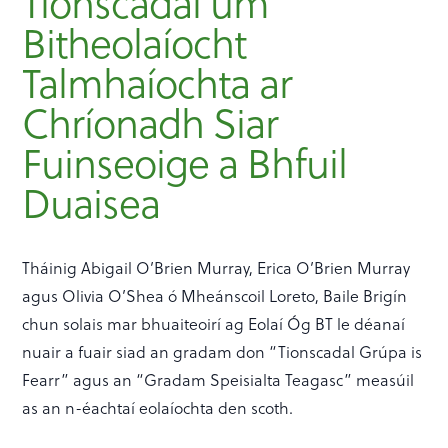
Tionscadal um
Bitheolaíocht
Talmhaíochta ar
Chríonadh Siar
Fuinseoige a Bhfuil
Duaisea
Tháinig Abigail O’Brien Murray, Erica O’Brien Murray
agus Olivia O’Shea ó Mheánscoil Loreto, Baile Brigín
chun solais mar bhuaiteoirí ag Eolaí Óg BT le déanaí
nuair a fuair siad an gradam don “Tionscadal Grúpa is
Fearr” agus an “Gradam Speisialta Teagasc” measúil
as an n-éachtaí eolaíochta den scoth.