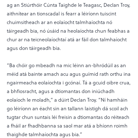
ag an Stiúrthóir Cúnta Taighde le Teagasc, Declan Troy,
aithnítear an tionscadal is fearr a léiríonn tuiscint
chuimsitheach ar an eolaíocht talmhaíochta nó
táirgeadh bia, nó úsáid na heolaíochta chun feabhas a
chur ar na teicneolaíochtaí atá ar fáil don talmhaíocht
agus don táirgeadh bia.
“Ba chóir go mbeadh na mic léinn an-bhródúil as an
méid atá bainte amach acu agus guímid rath orthu ina
ngairmeacha eolaíochta i gcónaí. Tá a gcuid oibre crua,
a bhfiosracht, agus a dtiomantas don iniúchadh
eolaíoch le moladh,” a dúirt Declan Troy. “Ní hamháin
go léiríonn an éacht sin an tallann laistigh dá scoil ach
tugtar chun suntais léi freisin a dtiomantas do réiteach
a fháil ar fhadhbanna sa saol mar atá a bhíonn roimh
thaighde talmhaíochta agus bia.”